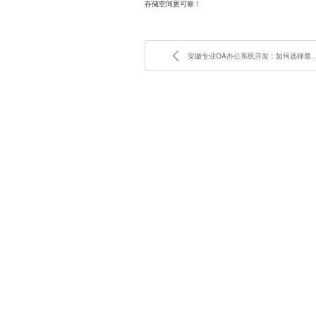
存储空间更可靠！
安徽专业OA办公系统开发：如何选择最适合的办