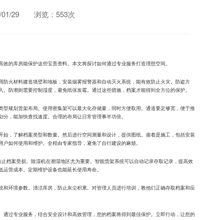
1/29
浏览：553次
高效的库房能保护这些宝贵资料。本文将探讨如何通过专业服务打造理想空间。
用防火材料建造墙壁和地板，安装烟雾报警器和自动灭火系统，能有效防止火灾。防盗方
入。防潮则需要控制湿度，避免纸张发霉。通过这些措施，档案才能得到全方位的保护。
类型规划货架布局。使用密集架可以最大化存储量，同时方便取用。通道要足够宽，便于推
划分，能加快查找速度。合理的布局让日常管理事半功倍。
开始，了解档案类型和数量。然后进行空间测量和设计，提供图纸。接着是施工，包括安装
用户如何使用和维护。全程由专家指导，避免了自行建设的麻烦。
，防止档案受损。除湿机在潮湿地区尤为重要。智能货架系统可以自动记录存取记录，提高效
低运营成本。定期维护设备也能延长使用寿命。
统和环境参数。清洁库房，防止灰尘积累。对管理人员进行培训，教他们正确存取档案和应
。通过专业服务，结合安全设计和高效管理，您的档案将得到最佳保护。立即行动，让您的