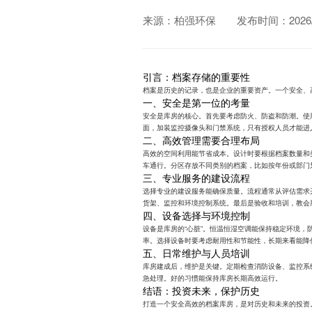
来源：柏强环保
发布时间：2026/0
引言：档案存储的重要性
档案是历史的记录，也是企业的重要资产。一个安全、
一、安全是第一位的考量
安全是库房的核心。首先要考虑防火、防盗和防潮。使
面，加装监控摄像头和门禁系统，只有授权人员才能进
二、高效管理需要合理布局
高效的空间利用能节省成本。设计时要根据档案数量和
车通行。分区存放不同类别的档案，比如按年份或部门
三、专业服务的建设流程
选择专业的建设服务能确保质量。流程通常从评估需求
货架、监控和环境控制系统。最后是验收和培训，教会
四、设备选择与环境控制
设备是库房的“心脏”。恒温恒湿空调能保持稳定环境
率。选择设备时要考虑耐用性和节能性，长期来看能降
五、日常维护与人员培训
库房建成后，维护是关键。定期检查消防设备、监控系
急处理。好的习惯能保持库房长期高效运行。
结语：投资未来，保护历史
打造一个安全高效的档案库房，是对历史和未来的投资